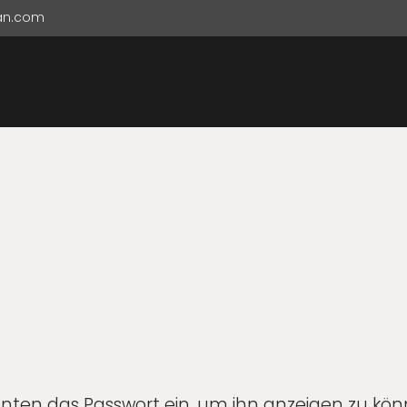
ian.com
b unten das Passwort ein, um ihn anzeigen zu kön