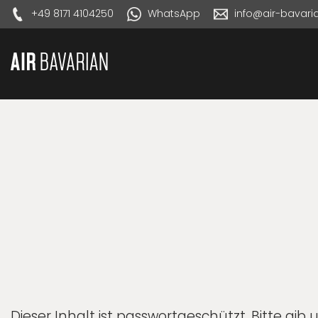
+49 8171 4104250
WhatsApp
info@air-bavar
Dieser Inhalt ist passwortgeschützt. Bitte gi