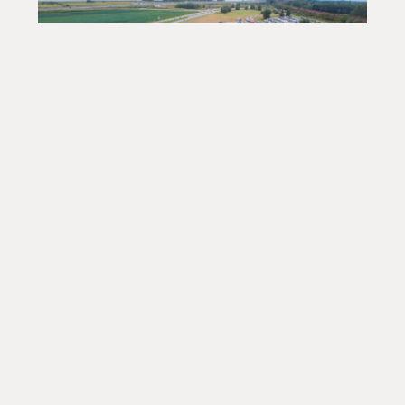
Parkplätze
Auch der Diebstahl von Fahrzeugen
und Inhalt ist leider immer noch
aktuell. Unsere
Überwachungskameras mit