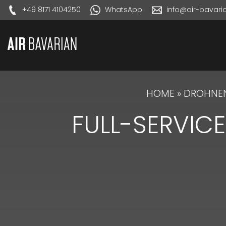
+49 8171 4104250
WhatsApp
info@air-bavar
HOME
»
DROHNEN
FULL-SERVIC