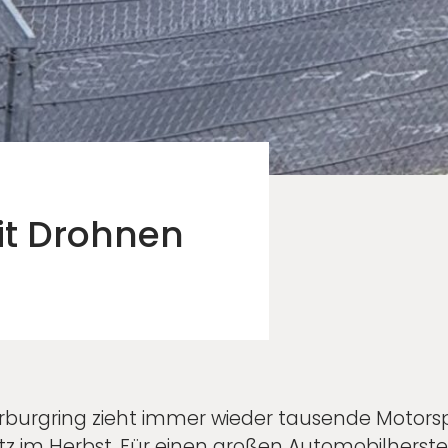
t Drohnen
burgring zieht immer wieder tausende Motorsp
tz im Herbst. Für einen großen Automobilherste